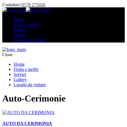
Contattaci
0578 275026
Home
Flotta e tariffe
Servizi
Gallery
Luoghi da visitare
Close
Home
Flotta e tariffe
Servizi
Gallery
Luoghi da visitare
Auto-Cerimonie
AUTO DA CERIMONIA