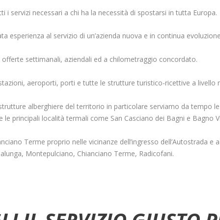
ti i servizi necessari a chi ha la necessità di spostarsi in tutta Europa.
ta esperienza al servizio di un’azienda nuova e in continua evoluzion
 offerte settimanali, aziendali ed a chilometraggio concordato.
zioni, aeroporti, porti e tutte le strutture turistico-ricettive a livello
rutture alberghiere del territorio in particolare serviamo da tempo le 
e le principali località termali come San Casciano dei Bagni e Bagno V
nciano Terme proprio nelle vicinanze dell’ingresso dell’Autostrada e a 7
nalunga, Montepulciano, Chianciano Terme, Radicofani.
LI IL SERVIZIO GIUSTO P