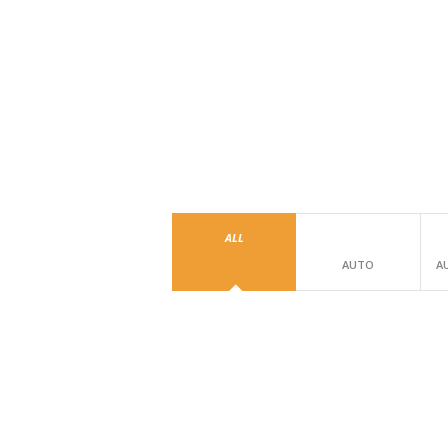
ALL
AUTO
A
MERCEDES VITO
MINI BUS