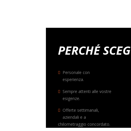
PERCHÉ SCEG
Personale con
esperienza.
Sempre attenti alle vostre
esigenze.
Offerte settimanali,
aziendali e a
chilometraggio concordato.